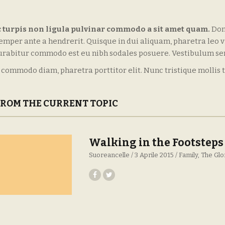
 turpis non ligula pulvinar commodo a sit amet quam.
Don
semper ante a hendrerit. Quisque in dui aliquam, pharetra leo vit
urabitur commodo est eu nibh sodales posuere. Vestibulum sem
 commodo diam, pharetra porttitor elit. Nunc tristique mollis t
FROM THE CURRENT TOPIC
Walking in the Footsteps 
Suoreancelle
3 Aprile 2015
Family
The Glo