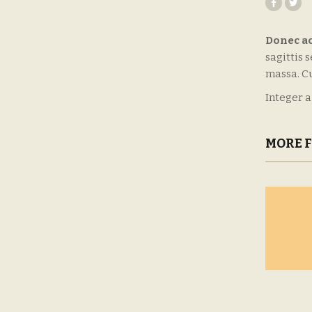
Donec ac
sagittis 
massa. C
Integer a
MORE 