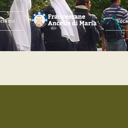
cciamo
Voca