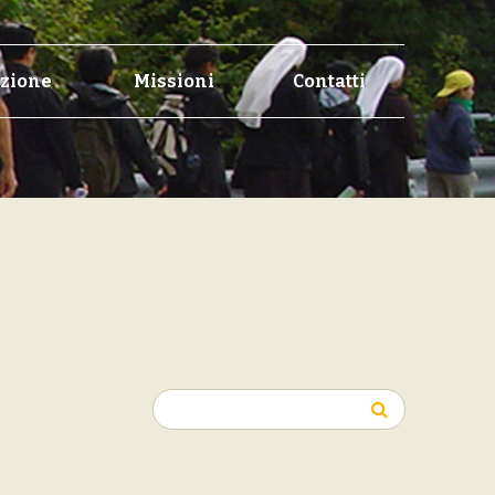
zione
Missioni
Contatti
Ricerca
per: