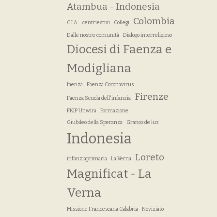
Atambua - Indonesia
Colombia
C.I.A.
centriestivi
Collegi
Dalle nostre comunità
Dialogo interreligioso
Diocesi di Faenza e
Modigliana
faenza
Faenza Coronavirus
Firenze
Faenza Scuola dell'infanzia
FKIP Unwira
Formazione
Giubileo della Speranza
Granos de luz
Indonesia
Loreto
infanziaprimaria
La Verna
Magnificat - La
Verna
Missione Francescana Calabria
Noviziato