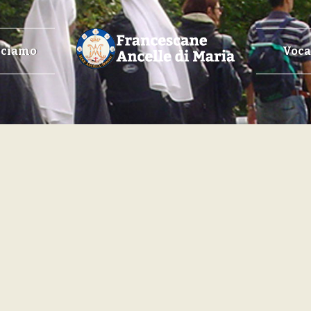
cciamo
Voca