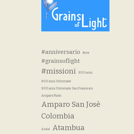
#anniversario
#cre
#grainsoflight
#missioni
800 anni
800 anni Stimmate
800 anni Stimmate San Francesco
Amparo Pasto
Amparo San Josè
Colombia
Atambua
Assisi