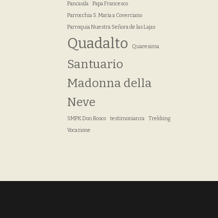
Pancasila
Papa Francesco
Parrocchia S. Maria a Coverciano
Parroquia Nuestra Señora de las Lajas
Quadalto
Quaresima
Santuario
Madonna della
Neve
SMPK Don Bosco
testimonianza
Trekking
Vocazione