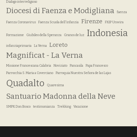
Dialogo interreligioso
Diocesi di Faenza e Modigliana
faenza
Firenze
Faenza Coronavirus
Faenza Scuola dell'infanzia
FKIP Unwira
Indonesia
Formazione
Giubileo della Speranza
Granos de luz
Loreto
infanziaprimaria
La Verna
Magnificat - La Verna
Missione Francescana Calabria
Noviziato
Pancasila
Papa Francesco
Parrocchia S. Maria a Coverciano
Parroquia Nuestra Señora de las Lajas
Quadalto
Quaresima
Santuario Madonna della Neve
SMPK Don Bosco
testimonianza
Trekking
Vocazione