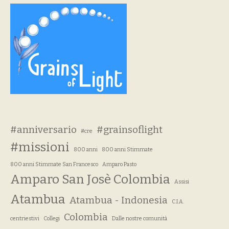
#anniversario
#grainsoflight
#cre
#missioni
800 anni
800 anni Stimmate
800 anni Stimmate San Francesco
Amparo Pasto
Amparo San Josè Colombia
Assisi
Atambua
Atambua - Indonesia
C.I.A.
Colombia
centriestivi
Collegi
Dalle nostre comunità