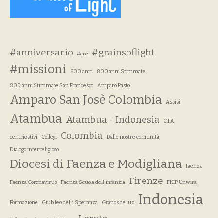
#anniversario
#grainsoflight
#cre
#missioni
800 anni
800 anni Stimmate
800 anni Stimmate San Francesco
Amparo Pasto
Amparo San Josè Colombia
Assisi
Atambua
Atambua - Indonesia
C.I.A.
Colombia
centriestivi
Collegi
Dalle nostre comunità
Dialogo interreligioso
Diocesi di Faenza e Modigliana
faenza
Firenze
Faenza Coronavirus
Faenza Scuola dell'infanzia
FKIP Unwira
Indonesia
Formazione
Giubileo della Speranza
Granos de luz