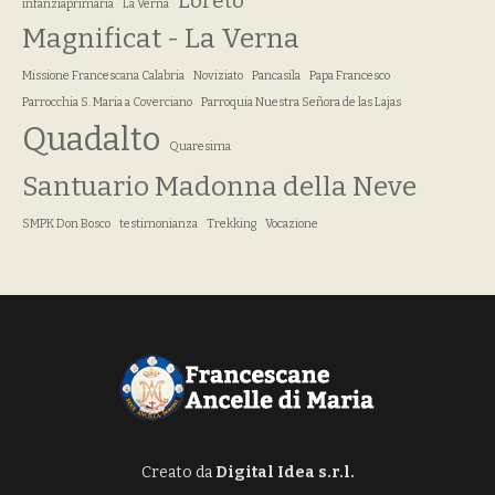
Loreto
infanziaprimaria
La Verna
Magnificat - La Verna
Missione Francescana Calabria
Noviziato
Pancasila
Papa Francesco
Parrocchia S. Maria a Coverciano
Parroquia Nuestra Señora de las Lajas
Quadalto
Quaresima
Santuario Madonna della Neve
SMPK Don Bosco
testimonianza
Trekking
Vocazione
Creato da
Digital Idea s.r.l.