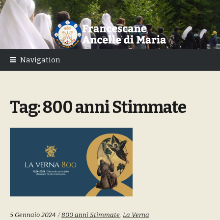
Skip
Skip
to
to
navigation
content
Navigation
Tag:
800 anni Stimmate
Tags:
5 Gennaio 2024
800 anni Stimmate
,
La Verna