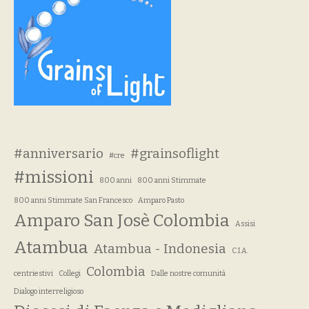
#anniversario
#grainsoflight
#cre
#missioni
800 anni
800 anni Stimmate
800 anni Stimmate San Francesco
Amparo Pasto
Amparo San Josè Colombia
Assisi
Atambua
Atambua - Indonesia
C.I.A.
Colombia
centriestivi
Collegi
Dalle nostre comunità
Dialogo interreligioso