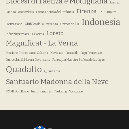
Diocesi di Faenza e Modigliana
faenza
Firenze
Faenza Coronavirus
Faenza Scuola dell'infanzia
FKIP Unwira
Indonesia
Formazione
Giubileo della Speranza
Granos de luz
Loreto
infanziaprimaria
La Verna
Magnificat - La Verna
Missione Francescana Calabria
Noviziato
Pancasila
Papa Francesco
Parrocchia S. Maria a Coverciano
Parroquia Nuestra Señora de las Lajas
Quadalto
Quaresima
Santuario Madonna della Neve
SMPK Don Bosco
testimonianza
Trekking
Vocazione