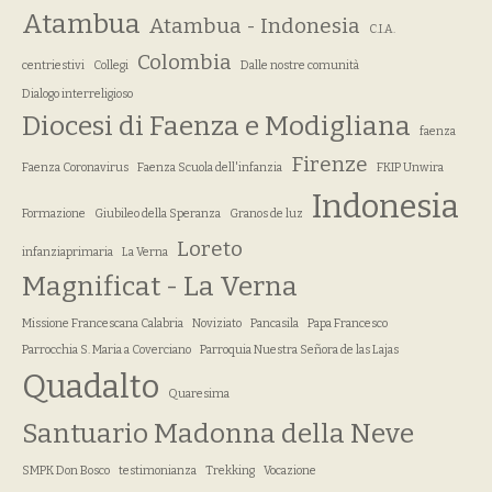
Atambua
Atambua - Indonesia
C.I.A.
Colombia
centriestivi
Collegi
Dalle nostre comunità
Dialogo interreligioso
Diocesi di Faenza e Modigliana
faenza
Firenze
Faenza Coronavirus
Faenza Scuola dell'infanzia
FKIP Unwira
Indonesia
Formazione
Giubileo della Speranza
Granos de luz
Loreto
infanziaprimaria
La Verna
Magnificat - La Verna
Missione Francescana Calabria
Noviziato
Pancasila
Papa Francesco
Parrocchia S. Maria a Coverciano
Parroquia Nuestra Señora de las Lajas
Quadalto
Quaresima
Santuario Madonna della Neve
SMPK Don Bosco
testimonianza
Trekking
Vocazione