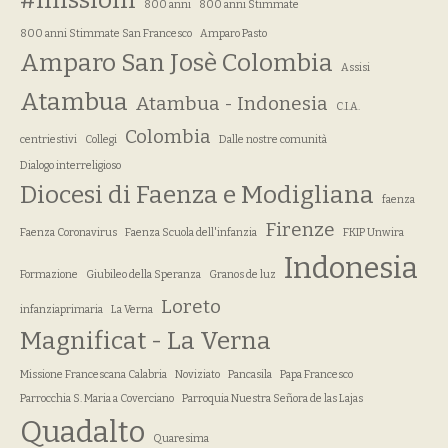
#missioni
800 anni
800 anni Stimmate
800 anni Stimmate San Francesco
Amparo Pasto
Amparo San Josè Colombia
Assisi
Atambua
Atambua - Indonesia
C.I.A.
Colombia
centriestivi
Collegi
Dalle nostre comunità
Dialogo interreligioso
Diocesi di Faenza e Modigliana
faenza
Firenze
Faenza Coronavirus
Faenza Scuola dell'infanzia
FKIP Unwira
Indonesia
Formazione
Giubileo della Speranza
Granos de luz
Loreto
infanziaprimaria
La Verna
Magnificat - La Verna
Missione Francescana Calabria
Noviziato
Pancasila
Papa Francesco
Parrocchia S. Maria a Coverciano
Parroquia Nuestra Señora de las Lajas
Quadalto
Quaresima