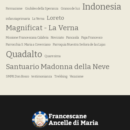
Indonesia
Formazione
Giubileo della Speranza
Granos de luz
Loreto
infanziaprimaria
La Verna
Magnificat - La Verna
Missione Francescana Calabria
Noviziato
Pancasila
Papa Francesco
Parrocchia S. Maria a Coverciano
Parroquia Nuestra Señora de las Lajas
Quadalto
Quaresima
Santuario Madonna della Neve
SMPK Don Bosco
testimonianza
Trekking
Vocazione