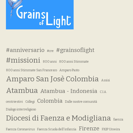
#anniversario
#grainsoflight
#cre
#missioni
800 anni
800 anni Stimmate
800 anni Stimmate San Francesco
Amparo Pasto
Amparo San Josè Colombia
Assisi
Atambua
Atambua - Indonesia
C.I.A.
Colombia
centriestivi
Collegi
Dalle nostre comunità
Dialogo interreligioso
Diocesi di Faenza e Modigliana
faenza
Firenze
Faenza Coronavirus
Faenza Scuola dell'infanzia
FKIP Unwira