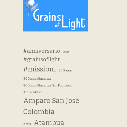
#anniversario
#cre
#grainsoflight
#missioni
800 anni
800 anni Stimmate
800 anni Stimmate San Francesco
Amparo Pasto
Amparo San Josè
Colombia
Atambua
Assisi