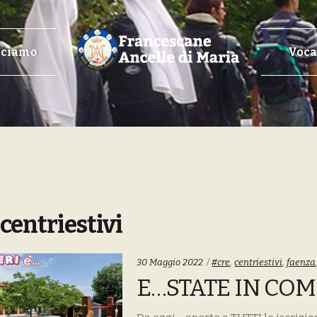
cciamo
Voca
:
centriestivi
Tags:
30 Maggio 2022
#cre
,
centriestivi
,
faenza
E…STATE IN CO