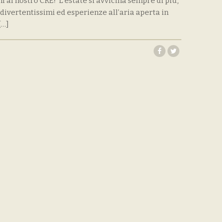
i al nostro CRE! L’estate si avvicina sempre di più,
 divertentissimi ed esperienze all’aria aperta in
[…]