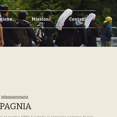
zione
Missioni
Contatti
,
infanziaprimaria
MPAGNIA