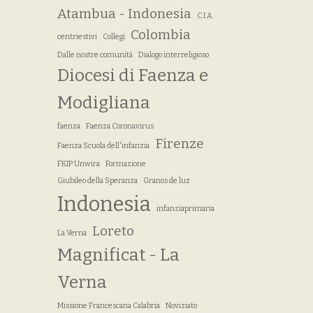
Atambua - Indonesia
C.I.A.
Colombia
centriestivi
Collegi
Dalle nostre comunità
Dialogo interreligioso
Diocesi di Faenza e
Modigliana
faenza
Faenza Coronavirus
Firenze
Faenza Scuola dell'infanzia
FKIP Unwira
Formazione
Giubileo della Speranza
Granos de luz
Indonesia
infanziaprimaria
Loreto
La Verna
Magnificat - La
Verna
Missione Francescana Calabria
Noviziato