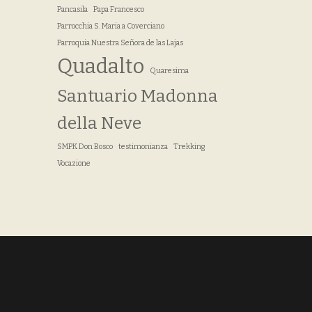
Pancasila
Papa Francesco
Parrocchia S. Maria a Coverciano
Parroquia Nuestra Señora de las Lajas
Quadalto
Quaresima
Santuario Madonna
della Neve
SMPK Don Bosco
testimonianza
Trekking
Vocazione