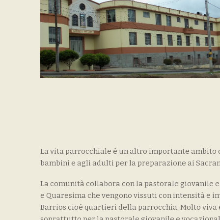
La vita parrocchiale è un altro importante ambito c
bambini e agli adulti per la preparazione ai Sacram
La comunità collabora con la pastorale giovanile e c
e Quaresima che vengono vissuti con intensità e im
Barrios cioè quartieri della parrocchia. Molto viva 
soprattutto per la pastorale giovanile e vocazional