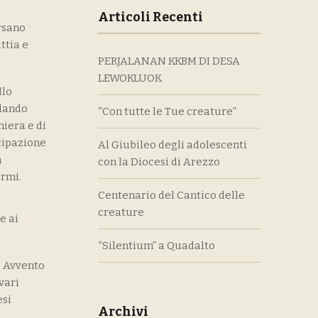
Articoli Recenti
ersano
ttia e
PERJALANAN KKBM DI DESA
LEWOKLUOK
llo
 dando
“Con tutte le Tue creature”
iera e di
ecipazione
Al Giubileo degli adolescenti
a
con la Diocesi di Arezzo
ermi.
Centenario del Cantico delle
creature
e ai
“Silentium” a Quadalto
i Avvento
vari
esi
Archivi