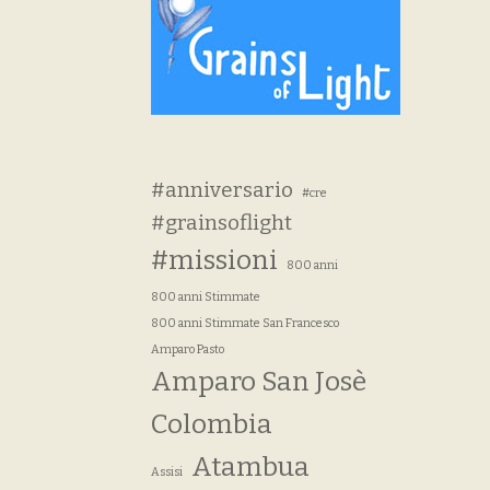
#anniversario
#cre
#grainsoflight
#missioni
800 anni
800 anni Stimmate
800 anni Stimmate San Francesco
Amparo Pasto
Amparo San Josè
Colombia
Atambua
Assisi