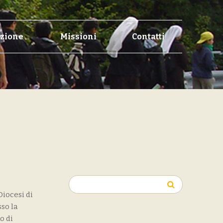
zione
Missioni
Contatti
Ricerca
per:
Diocesi di
sso la
o di