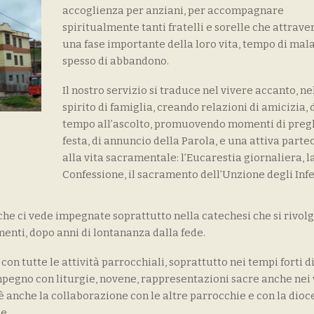
accoglienza per anziani, per accompagnare
spiritualmente tanti fratelli e sorelle che attrav
una fase importante della loro vita, tempo di mala
spesso di abbandono.
Il nostro servizio si traduce nel vivere accanto, ne
spirito di famiglia, creando relazioni di amicizia,
tempo all’ascolto, promuovendo momenti di pregh
festa, di annuncio della Parola, e una attiva part
alla vita sacramentale: l’Eucarestia giornaliera, l
Confessione, il sacramento dell’Unzione degli Inf
he ci vede impegnate soprattutto nella catechesi che si rivolg
enti, dopo anni di lontananza dalla fede.
on tutte le attività parrocchiali, soprattutto nei tempi forti d
pegno con liturgie, novene, rappresentazioni sacre anche nei 
è anche la collaborazione con le altre parrocchie e con la dioc
e.