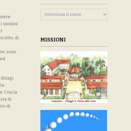
Archivi
ssere
li uomini
ti
scolto, di
MISSIONI
tre, sono
 ed
 disagi
lla
e. Con la
sia di
tto di