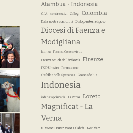
Atambua - Indonesia
Colombia
C.I.A.
centriestivi
Collegi
Dalle nostre comunità
Dialogo interreligioso
Diocesi di Faenza e
Modigliana
faenza
Faenza Coronavirus
Firenze
Faenza Scuola dell'infanzia
FKIP Unwira
Formazione
Giubileo della Speranza
Granos de luz
Indonesia
Loreto
infanziaprimaria
La Verna
Magnificat - La
Verna
Missione Francescana Calabria
Noviziato