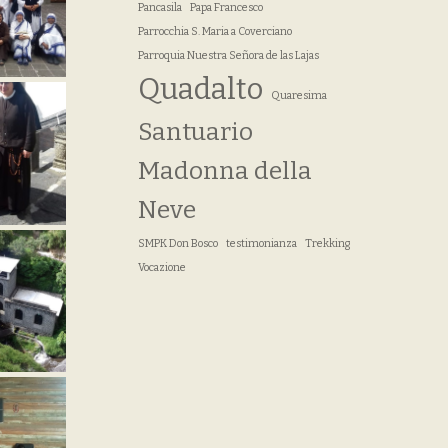
Pancasila
Papa Francesco
Parrocchia S. Maria a Coverciano
Parroquia Nuestra Señora de las Lajas
Quadalto
Quaresima
Santuario
Madonna della
Neve
SMPK Don Bosco
testimonianza
Trekking
Vocazione