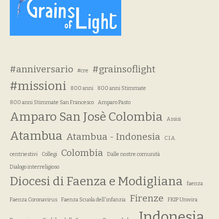
#anniversario
#grainsoflight
#cre
#missioni
800 anni
800 anni Stimmate
800 anni Stimmate San Francesco
Amparo Pasto
Amparo San Josè Colombia
Assisi
Atambua
Atambua - Indonesia
C.I.A.
Colombia
centriestivi
Collegi
Dalle nostre comunità
Dialogo interreligioso
Diocesi di Faenza e Modigliana
faenza
Firenze
Faenza Coronavirus
Faenza Scuola dell'infanzia
FKIP Unwira
Indonesia