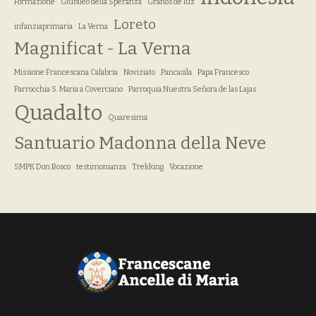
Formazione
Giubileo della Speranza
Granos de luz
Loreto
infanziaprimaria
La Verna
Magnificat - La Verna
Missione Francescana Calabria
Noviziato
Pancasila
Papa Francesco
Parrocchia S. Maria a Coverciano
Parroquia Nuestra Señora de las Lajas
Quadalto
Quaresima
Santuario Madonna della Neve
SMPK Don Bosco
testimonianza
Trekking
Vocazione