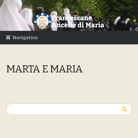
Skip
Skip
to
to
navigation
content
Navigation
MARTA E MARIA
Ricerca
per: