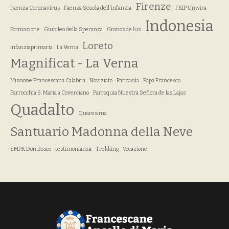
Firenze
Faenza Coronavirus
Faenza Scuola dell'infanzia
FKIP Unwira
Indonesia
Formazione
Giubileo della Speranza
Granos de luz
Loreto
infanziaprimaria
La Verna
Magnificat - La Verna
Missione Francescana Calabria
Noviziato
Pancasila
Papa Francesco
Parrocchia S. Maria a Coverciano
Parroquia Nuestra Señora de las Lajas
Quadalto
Quaresima
Santuario Madonna della Neve
SMPK Don Bosco
testimonianza
Trekking
Vocazione