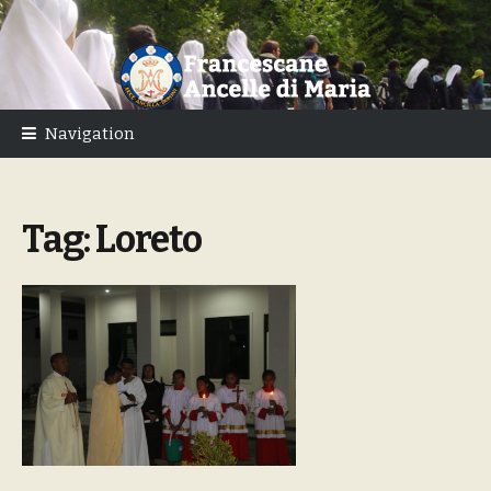
Skip
Skip
to
to
navigation
content
Navigation
Tag:
Loreto