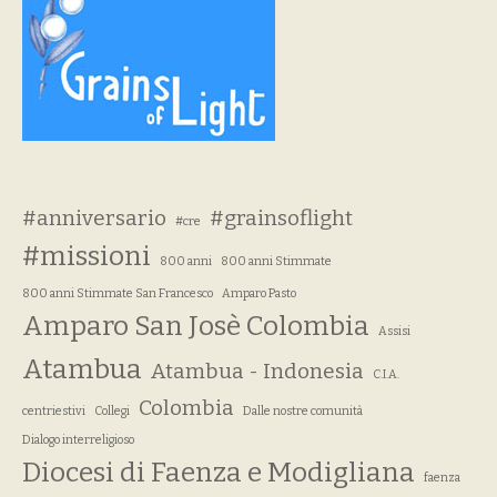
#anniversario
#grainsoflight
#cre
#missioni
800 anni
800 anni Stimmate
800 anni Stimmate San Francesco
Amparo Pasto
Amparo San Josè Colombia
Assisi
Atambua
Atambua - Indonesia
C.I.A.
Colombia
centriestivi
Collegi
Dalle nostre comunità
Dialogo interreligioso
Diocesi di Faenza e Modigliana
faenza