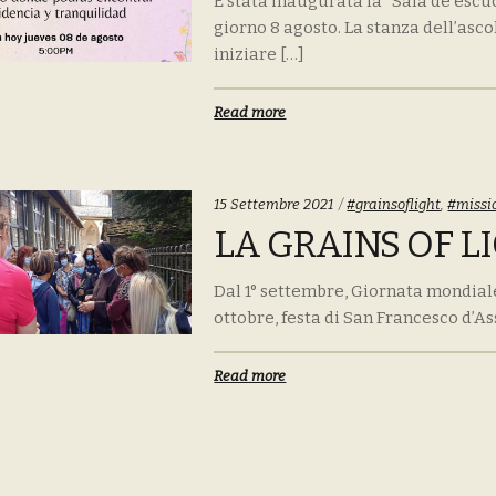
È stata inaugurata la “Sala de escu
giorno 8 agosto. La stanza dell’asco
iniziare […]
Read more
Tags:
15 Settembre 2021
#grainsoflight
,
#missi
LA GRAINS OF L
Dal 1° settembre, Giornata mondiale 
ottobre, festa di San Francesco d’Ass
Read more