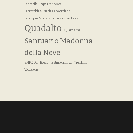
Pancasila
Papa Francesco
Parrocchia S. Maria a Coverciano
Parroquia Nuestra Señora de las Lajas
Quadalto
Quaresima
Santuario Madonna
della Neve
SMPK Don Bosco
testimonianza
Trekking
Vocazione