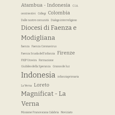
Atambua - Indonesia
C.I.A.
Colombia
centriestivi
Collegi
Dalle nostre comunità
Dialogo interreligioso
Diocesi di Faenza e
Modigliana
faenza
Faenza Coronavirus
Firenze
Faenza Scuola dell'infanzia
FKIP Unwira
Formazione
Giubileo della Speranza
Granos de luz
Indonesia
infanziaprimaria
Loreto
La Verna
Magnificat - La
Verna
Missione Francescana Calabria
Noviziato