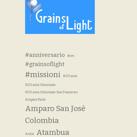
#anniversario
#cre
#grainsoflight
#missioni
800 anni
800 anni Stimmate
800 anni Stimmate San Francesco
Amparo Pasto
Amparo San Josè
Colombia
Atambua
Assisi