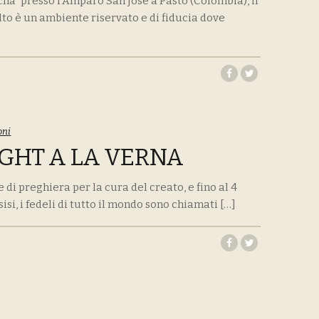
cha” presso l’Amparo San José a Pasto (Colombia), il
lto è un ambiente riservato e di fiducia dove
oni
IGHT A LA VERNA
di preghiera per la cura del creato, e fino al 4
isi, i fedeli di tutto il mondo sono chiamati […]