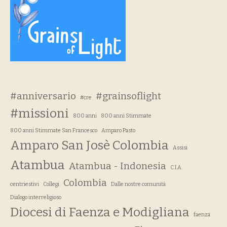
#anniversario
#grainsoflight
#cre
#missioni
800 anni
800 anni Stimmate
800 anni Stimmate San Francesco
Amparo Pasto
Amparo San Josè Colombia
Assisi
Atambua
Atambua - Indonesia
C.I.A.
Colombia
centriestivi
Collegi
Dalle nostre comunità
Dialogo interreligioso
Diocesi di Faenza e Modigliana
faenza