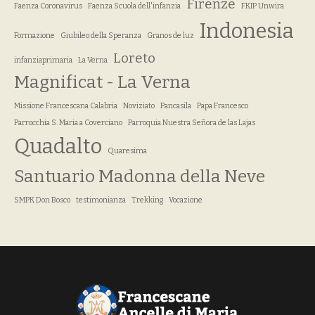
Firenze
Faenza Coronavirus
Faenza Scuola dell'infanzia
FKIP Unwira
Indonesia
Formazione
Giubileo della Speranza
Granos de luz
Loreto
infanziaprimaria
La Verna
Magnificat - La Verna
Missione Francescana Calabria
Noviziato
Pancasila
Papa Francesco
Parrocchia S. Maria a Coverciano
Parroquia Nuestra Señora de las Lajas
Quadalto
Quaresima
Santuario Madonna della Neve
SMPK Don Bosco
testimonianza
Trekking
Vocazione