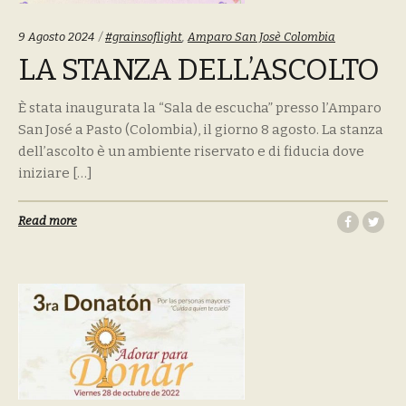
Tags:
9 Agosto 2024
#grainsoflight
,
Amparo San Josè Colombia
LA STANZA DELL’ASCOLTO
È stata inaugurata la “Sala de escucha” presso l’Amparo
San José a Pasto (Colombia), il giorno 8 agosto. La stanza
dell’ascolto è un ambiente riservato e di fiducia dove
iniziare […]
Read more