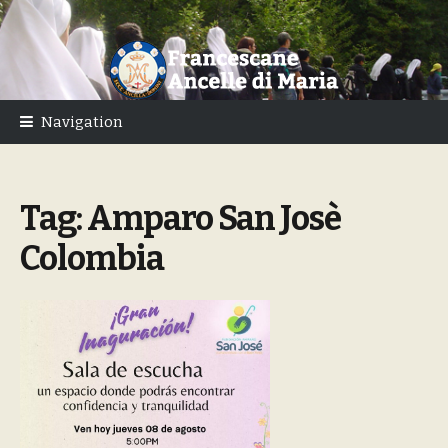
Skip
Skip
to
to
navigation
content
Navigation
Tag:
Amparo San Josè
Colombia