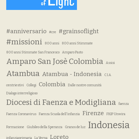
#anniversario
#grainsoflight
#cre
#missioni
800 anni
800 anni Stimmate
800 anni Stimmate San Francesco
Amparo Pasto
Amparo San Josè Colombia
Assisi
Atambua
Atambua - Indonesia
C.I.A.
Colombia
centriestivi
Collegi
Dalle nostre comunità
Dialogo interreligioso
Diocesi di Faenza e Modigliana
faenza
Firenze
Faenza Coronavirus
Faenza Scuola dell'infanzia
FKIP Unwira
Indonesia
Formazione
Giubileo della Speranza
Granos de luz
Loreto
infanziaprimaria
La Verna