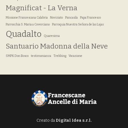
Magnificat - La Verna
Missione Francescana Calabria
Noviziato
Pancasila
Papa Francesco
Parrocchia S. Maria a Coverciano
Parroquia Nuestra Señora de las Lajas
Quadalto
Quaresima
Santuario Madonna della Neve
SMPK Don Bosco
testimonianza
Trekking
Vocazione
Creato da
Digital Idea s.r.l.