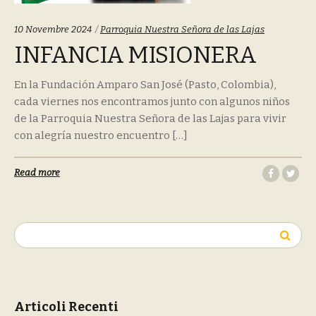
Tags:
10 Novembre 2024
Parroquia Nuestra Señora de las Lajas
INFANCIA MISIONERA
En la Fundación Amparo San José (Pasto, Colombia),
cada viernes nos encontramos junto con algunos niños
de la Parroquia Nuestra Señora de las Lajas para vivir
con alegría nuestro encuentro […]
Read more
Ricerca
per:
Articoli Recenti