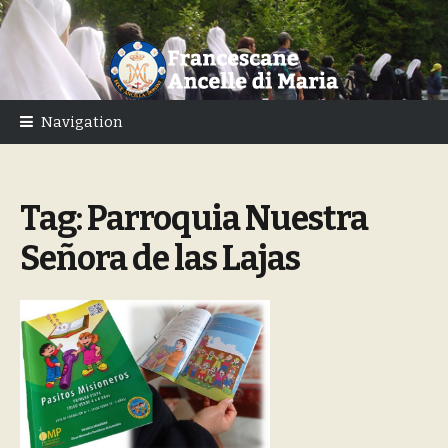
Skip
Skip
to
to
navigation
content
Navigation
Tag:
Parroquia Nuestra
Señora de las Lajas