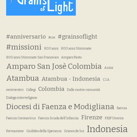
#anniversario
#grainsoflight
#cre
#missioni
800 anni
800 anni Stimmate
800 anni Stimmate San Francesco
Amparo Pasto
Amparo San Josè Colombia
Assisi
Atambua
Atambua - Indonesia
C.I.A.
Colombia
centriestivi
Collegi
Dalle nostre comunità
Dialogo interreligioso
Diocesi di Faenza e Modigliana
faenza
Firenze
Faenza Coronavirus
Faenza Scuola dell'infanzia
FKIP Unwira
Indonesia
Formazione
Giubileo della Speranza
Granos de luz