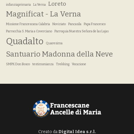
Loreto
infanziaprimaria
La Verna
Magnificat - La Verna
Missione Francescana Calabria
Noviziato
Pancasila
Papa Francesco
Parrocchia S. Maria a Coverciano
Parroquia Nuestra Señora de las Lajas
Quadalto
Quaresima
Santuario Madonna della Neve
SMPK Don Bosco
testimonianza
Trekking
Vocazione
Creato da
Digital Idea s.r.l.