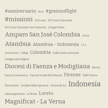
#anniversario
#grainsoflight
#cre
#missioni
800 anni
800 anni Stimmate
800 anni Stimmate San Francesco
Amparo Pasto
Amparo San Josè Colombia
Assisi
Atambua
Atambua - Indonesia
C.I.A.
Colombia
centriestivi
Collegi
Dalle nostre comunità
Dialogo interreligioso
Diocesi di Faenza e Modigliana
faenza
Firenze
Faenza Coronavirus
Faenza Scuola dell'infanzia
FKIP Unwira
Indonesia
Formazione
Giubileo della Speranza
Granos de luz
Loreto
infanziaprimaria
La Verna
Magnificat - La Verna