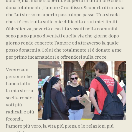
dolore, ma anche scoperta. Scoperta di un amore che si
dona totalmente, l’amore Crocifisso. Scoperta di una via
che Lui stesso mi aperto passo dopo passo. Una strada
che si è costruita sulle mie difficoltà e sui miei limiti.
Obbedienza, povertà e castità vissuti nella comunità
sono piano piano diventati quella via che giorno dopo
giorno rende concreto l’amore ed attraverso la quale
posso donarmi a Colui che totalmente si è donato a me
per primo incarnandosi e offrendosi sulla croce.
Vivere con
persone che
hanno fatto
la mia stessa
scelta rende i
voti più
radicali e più
fecondi,
l’amore più vero, la vita più piena e le relazioni più