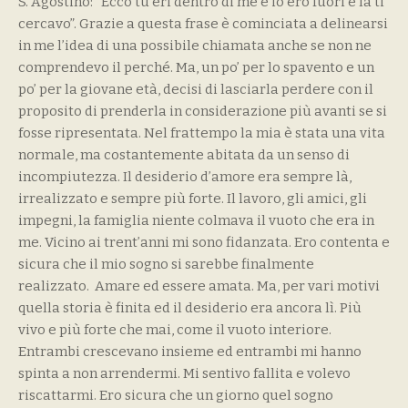
S. Agostino: “Ecco tu eri dentro di me e io ero fuori e là ti
cercavo”. Grazie a questa frase è cominciata a delinearsi
in me l’idea di una possibile chiamata anche se non ne
comprendevo il perché. Ma, un po’ per lo spavento e un
po’ per la giovane età, decisi di lasciarla perdere con il
proposito di prenderla in considerazione più avanti se si
fosse ripresentata. Nel frattempo la mia è stata una vita
normale, ma costantemente abitata da un senso di
incompiutezza. Il desiderio d’amore era sempre là,
irrealizzato e sempre più forte. Il lavoro, gli amici, gli
impegni, la famiglia niente colmava il vuoto che era in
me. Vicino ai trent’anni mi sono fidanzata. Ero contenta e
sicura che il mio sogno si sarebbe finalmente
realizzato. Amare ed essere amata. Ma, per vari motivi
quella storia è finita ed il desiderio era ancora lì. Più
vivo e più forte che mai, come il vuoto interiore.
Entrambi crescevano insieme ed entrambi mi hanno
spinta a non arrendermi. Mi sentivo fallita e volevo
riscattarmi. Ero sicura che un giorno quel sogno