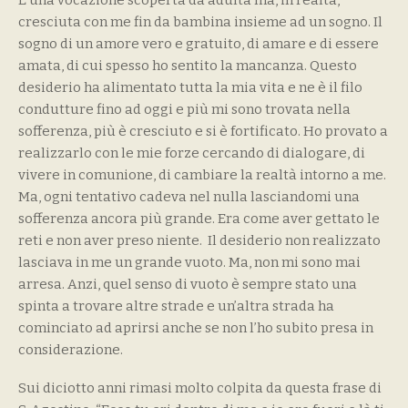
È una vocazione scoperta da adulta ma, in realtà,
cresciuta con me fin da bambina insieme ad un sogno. Il
sogno di un amore vero e gratuito, di amare e di essere
amata, di cui spesso ho sentito la mancanza. Questo
desiderio ha alimentato tutta la mia vita e ne è il filo
condutture fino ad oggi e più mi sono trovata nella
sofferenza, più è cresciuto e si è fortificato. Ho provato a
realizzarlo con le mie forze cercando di dialogare, di
vivere in comunione, di cambiare la realtà intorno a me.
Ma, ogni tentativo cadeva nel nulla lasciandomi una
sofferenza ancora più grande. Era come aver gettato le
reti e non aver preso niente. Il desiderio non realizzato
lasciava in me un grande vuoto. Ma, non mi sono mai
arresa. Anzi, quel senso di vuoto è sempre stato una
spinta a trovare altre strade e un’altra strada ha
cominciato ad aprirsi anche se non l’ho subito presa in
considerazione.
Sui diciotto anni rimasi molto colpita da questa frase di