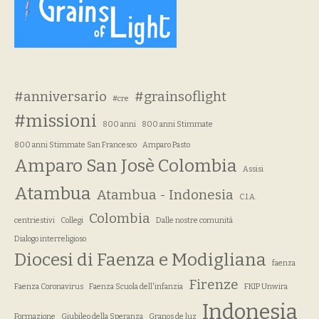
#anniversario
#grainsoflight
#cre
#missioni
800 anni
800 anni Stimmate
800 anni Stimmate San Francesco
Amparo Pasto
Amparo San Josè Colombia
Assisi
Atambua
Atambua - Indonesia
C.I.A.
Colombia
centriestivi
Collegi
Dalle nostre comunità
Dialogo interreligioso
Diocesi di Faenza e Modigliana
faenza
Firenze
Faenza Coronavirus
Faenza Scuola dell'infanzia
FKIP Unwira
Indonesia
Formazione
Giubileo della Speranza
Granos de luz