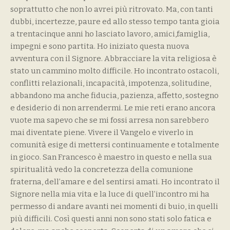
soprattutto che non lo avrei più ritrovato. Ma, con tanti
dubbi, incertezze, paure ed allo stesso tempo tanta gioia
a trentacinque anni ho lasciato lavoro, amici,famiglia,
impegni e sono partita. Ho iniziato questa nuova
avventura con il Signore. Abbracciare la vita religiosa è
stato un cammino molto difficile. Ho incontrato ostacoli,
conflitti relazionali, incapacità, impotenza, solitudine,
abbandono ma anche fiducia, pazienza, affetto, sostegno
e desiderio di non arrendermi. Le mie reti erano ancora
vuote ma sapevo che se mi fossi arresa non sarebbero
mai diventate piene. Vivere il Vangelo e viverlo in
comunità esige di mettersi continuamente e totalmente
in gioco. San Francesco è maestro in questo e nella sua
spiritualità vedo la concretezza della comunione
fraterna, dell’amare e del sentirsi amati. Ho incontrato il
Signore nella mia vita e la luce di quell’incontro mi ha
permesso di andare avanti nei momenti di buio, in quelli
più difficili. Così questi anni non sono stati solo fatica e