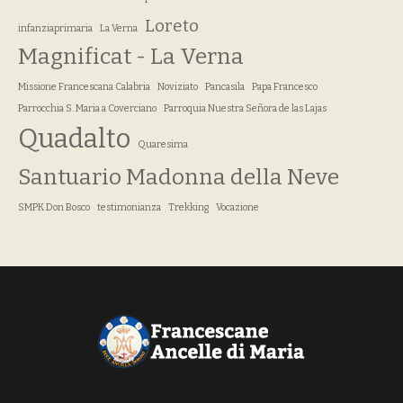
Loreto
infanziaprimaria
La Verna
Magnificat - La Verna
Missione Francescana Calabria
Noviziato
Pancasila
Papa Francesco
Parrocchia S. Maria a Coverciano
Parroquia Nuestra Señora de las Lajas
Quadalto
Quaresima
Santuario Madonna della Neve
SMPK Don Bosco
testimonianza
Trekking
Vocazione