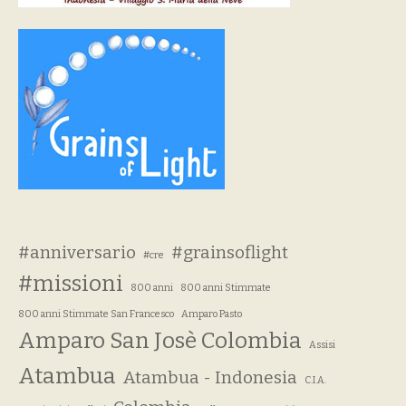
#anniversario
#grainsoflight
#cre
#missioni
800 anni
800 anni Stimmate
800 anni Stimmate San Francesco
Amparo Pasto
Amparo San Josè Colombia
Assisi
Atambua
Atambua - Indonesia
C.I.A.