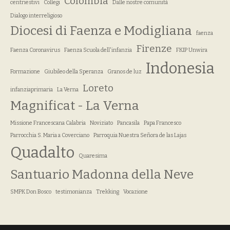
Colombia
centriestivi
Collegi
Dalle nostre comunità
Dialogo interreligioso
Diocesi di Faenza e Modigliana
faenza
Firenze
Faenza Coronavirus
Faenza Scuola dell'infanzia
FKIP Unwira
Indonesia
Formazione
Giubileo della Speranza
Granos de luz
Loreto
infanziaprimaria
La Verna
Magnificat - La Verna
Missione Francescana Calabria
Noviziato
Pancasila
Papa Francesco
Parrocchia S. Maria a Coverciano
Parroquia Nuestra Señora de las Lajas
Quadalto
Quaresima
Santuario Madonna della Neve
SMPK Don Bosco
testimonianza
Trekking
Vocazione