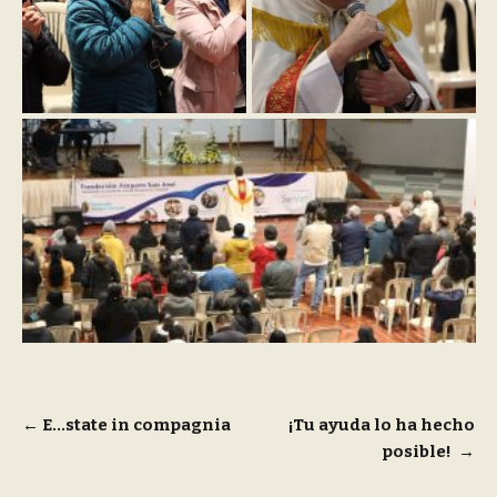
Navigazione
←
E…state in compagnia
¡Tu ayuda lo ha hecho
posible!
→
articoli