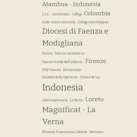
Atambua - Indonesia
Colombia
C.I.A.
centriestivi
Collegi
Dalle nostre comunità
Dialogo interreligioso
Diocesi di Faenza e
Modigliana
faenza
Faenza Coronavirus
Firenze
Faenza Scuola dell'infanzia
FKIP Unwira
Formazione
Giubileo della Speranza
Granos de luz
Indonesia
Loreto
infanziaprimaria
La Verna
Magnificat - La
Verna
Missione Francescana Calabria
Noviziato