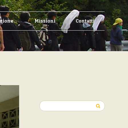
zione
Missioni
Contatti
Ricerca
per: