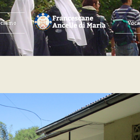
cciamo
Voca