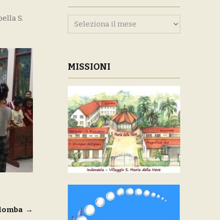
ella S.
Archivi
MISSIONI
olomba
→