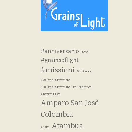
#anniversario
#cre
#grainsoflight
#missioni
800 anni
800 anni Stimmate
800 anni Stimmate San Francesco
Amparo Pasto
Amparo San Josè
Colombia
Atambua
Assisi