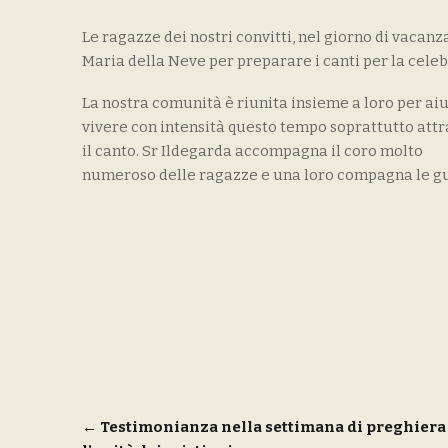
Le ragazze dei nostri convitti, nel giorno di vacanza
Maria della Neve per preparare i canti per la cel
La nostra comunità è riunita insieme a loro per aiu
vivere con intensità questo tempo soprattutto att
il canto. Sr Ildegarda accompagna il coro molto
numeroso delle ragazze e una loro compagna le gu
Navigazione
←
Testimonianza nella settimana di preghiera