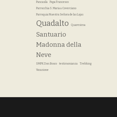
Pancasila
Papa Francesco
Parrocchia S. Maria a Coverciano
Parroquia Nuestra Señora de las Lajas
Quadalto
Quaresima
Santuario
Madonna della
Neve
SMPK Don Bosco
testimonianza
Trekking
Vocazione