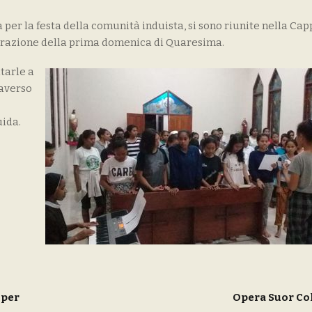
 per la festa della comunità induista, si sono riunite nella Capp
ebrazione della prima domenica di Quaresima.
tarle a
raverso
ida.
 per
Opera Suor C