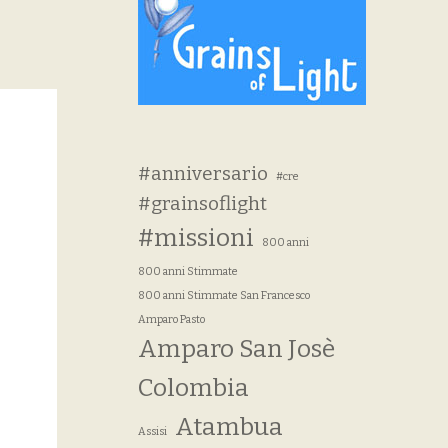
#anniversario
#cre
#grainsoflight
#missioni
800 anni
800 anni Stimmate
800 anni Stimmate San Francesco
Amparo Pasto
Amparo San Josè
Colombia
Atambua
Assisi