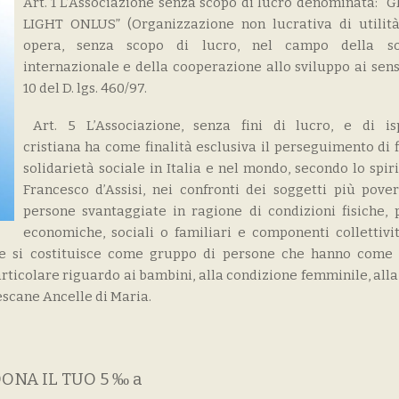
Art. 1 L’Associazione senza scopo di lucro denominata: “
LIGHT ONLUS” (Organizzazione non lucrativa di utilità
opera, senza scopo di lucro, nel campo della sol
internazionale e della cooperazione allo sviluppo ai sensi
10 del D. lgs. 460/97.
Art. 5 L’Associazione, senza fini di lucro, e di is
cristiana ha come finalità esclusiva il perseguimento di f
solidarietà sociale in Italia e nel mondo, secondo lo spir
Francesco d’Assisi, nei confronti dei soggetti più pover
persone svantaggiate in ragione di condizioni fisiche, p
economiche, sociali o familiari e componenti collettivit
one si costituisce come gruppo di persone che hanno come 
rticolare riguardo ai bambini, alla condizione femminile, alla
scane Ancelle di Maria.
ONA IL TUO 5 ‰ a