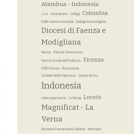
Atambua - Indonesia
Colombia
C.I.A.
centriestivi
Collegi
Dalle nostre comunità
Dialogo interreligioso
Diocesi di Faenza e
Modigliana
faenza
Faenza Coronavirus
Firenze
Faenza Scuola dell'infanzia
FKIP Unwira
Formazione
Giubileo della Speranza
Granos de luz
Indonesia
Loreto
infanziaprimaria
La Verna
Magnificat - La
Verna
Missione Francescana Calabria
Noviziato