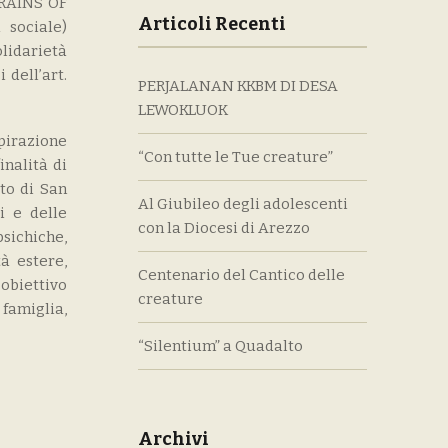
GRAINS OF
Articoli Recenti
 sociale)
idarietà
 dell’art.
PERJALANAN KKBM DI DESA
LEWOKLUOK
pirazione
“Con tutte le Tue creature”
inalità di
ito di San
Al Giubileo degli adolescenti
i e delle
con la Diocesi di Arezzo
sichiche,
à estere,
Centenario del Cantico delle
obiettivo
creature
 famiglia,
“Silentium” a Quadalto
Archivi