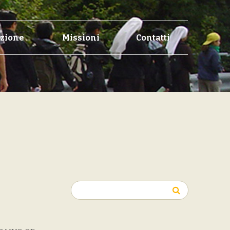
zione
Missioni
Contatti
Ricerca
per: