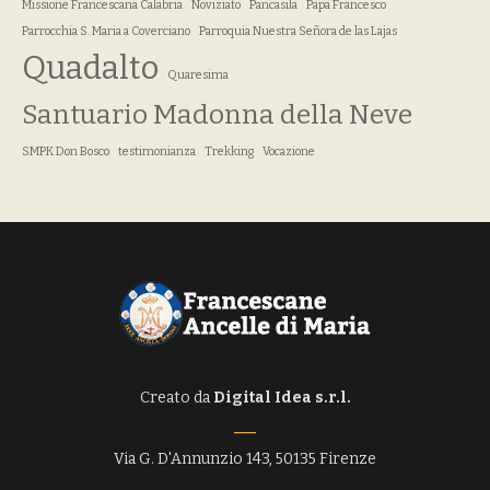
Missione Francescana Calabria
Noviziato
Pancasila
Papa Francesco
Parrocchia S. Maria a Coverciano
Parroquia Nuestra Señora de las Lajas
Quadalto
Quaresima
Santuario Madonna della Neve
SMPK Don Bosco
testimonianza
Trekking
Vocazione
Creato da
Digital Idea s.r.l.
Via G. D'Annunzio 143, 50135 Firenze