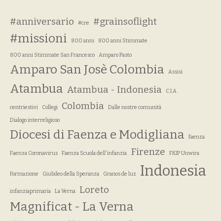
#anniversario
#grainsoflight
#cre
#missioni
800 anni
800 anni Stimmate
800 anni Stimmate San Francesco
Amparo Pasto
Amparo San Josè Colombia
Assisi
Atambua
Atambua - Indonesia
C.I.A.
Colombia
centriestivi
Collegi
Dalle nostre comunità
Dialogo interreligioso
Diocesi di Faenza e Modigliana
faenza
Firenze
Faenza Coronavirus
Faenza Scuola dell'infanzia
FKIP Unwira
Indonesia
Formazione
Giubileo della Speranza
Granos de luz
Loreto
infanziaprimaria
La Verna
Magnificat - La Verna