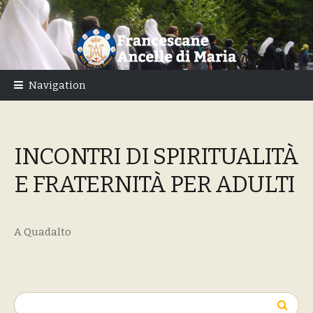
Skip
Skip
to
to
navigation
content
Navigation
INCONTRI DI SPIRITUALITÀ
E FRATERNITÀ PER ADULTI
A Quadalto
Ricerca