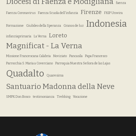
Diocesi di Faenza e Modigliana
faenza
Firenze
Faenza Coronavirus
Faenza Scuola dell'infanzia
FKIP Unwira
Indonesia
Formazione
Giubileo della Speranza
Granos de luz
Loreto
infanziaprimaria
La Verna
Magnificat - La Verna
Missione Francescana Calabria
Noviziato
Pancasila
Papa Francesco
Parrocchia S. Maria a Coverciano
Parroquia Nuestra Señora de las Lajas
Quadalto
Quaresima
Santuario Madonna della Neve
SMPK Don Bosco
testimonianza
Trekking
Vocazione