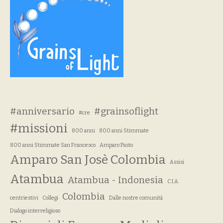
#anniversario
#grainsoflight
#cre
#missioni
800 anni
800 anni Stimmate
800 anni Stimmate San Francesco
Amparo Pasto
Amparo San Josè Colombia
Assisi
Atambua
Atambua - Indonesia
C.I.A.
Colombia
centriestivi
Collegi
Dalle nostre comunità
Dialogo interreligioso