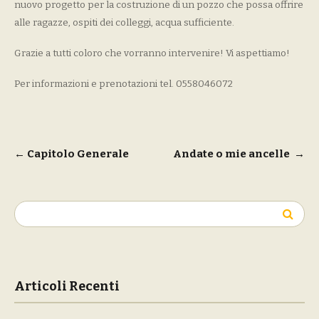
nuovo progetto per la costruzione di un pozzo che possa offrire
alle ragazze, ospiti dei colleggi, acqua sufficiente.
Grazie a tutti coloro che vorranno intervenire! Vi aspettiamo!
Per informazioni e prenotazioni tel. 0558046072
Navigazione
←
Capitolo Generale
Andate o mie ancelle
→
articoli
Ricerca
per:
Articoli Recenti