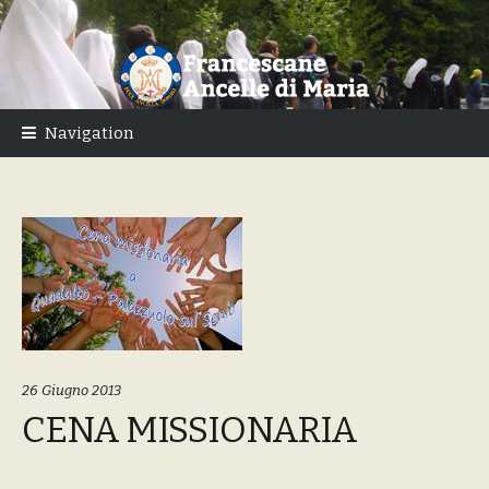
Skip
Skip
to
to
navigation
content
Navigation
26 Giugno 2013
CENA MISSIONARIA