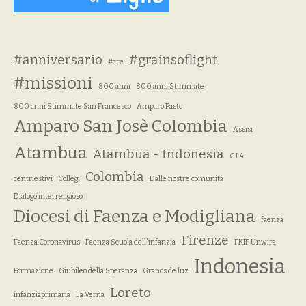
#anniversario
#grainsoflight
#cre
#missioni
800 anni
800 anni Stimmate
800 anni Stimmate San Francesco
Amparo Pasto
Amparo San Josè Colombia
Assisi
Atambua
Atambua - Indonesia
C.I.A.
Colombia
centriestivi
Collegi
Dalle nostre comunità
Dialogo interreligioso
Diocesi di Faenza e Modigliana
faenza
Firenze
Faenza Coronavirus
Faenza Scuola dell'infanzia
FKIP Unwira
Indonesia
Formazione
Giubileo della Speranza
Granos de luz
Loreto
infanziaprimaria
La Verna