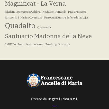
Magnificat - La Verna
Missione Francescana Calabria
Noviziato
Pancasila
Papa Francesco
Parrocchia S. Maria a Coverciano
Parroquia Nuestra Señora de las Lajas
Quadalto
Quaresima
Santuario Madonna della Neve
SMPK Don Bosco
testimonianza
Trekking
Vocazione
Creato da
Digital Idea s.r.l.