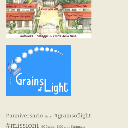
#anniversario
#grainsoflight
#cre
#missioni
800 anni
800 anni Stimmate