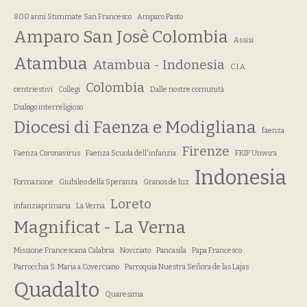
800 anni Stimmate San Francesco
Amparo Pasto
Amparo San Josè Colombia
Assisi
Atambua
Atambua - Indonesia
C.I.A.
Colombia
centriestivi
Collegi
Dalle nostre comunità
Dialogo interreligioso
Diocesi di Faenza e Modigliana
faenza
Firenze
Faenza Coronavirus
Faenza Scuola dell'infanzia
FKIP Unwira
Indonesia
Formazione
Giubileo della Speranza
Granos de luz
Loreto
infanziaprimaria
La Verna
Magnificat - La Verna
Missione Francescana Calabria
Noviziato
Pancasila
Papa Francesco
Parrocchia S. Maria a Coverciano
Parroquia Nuestra Señora de las Lajas
Quadalto
Quaresima