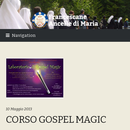
Skip
Skip
to
to
navigation
content
Navigation
10 Maggio 2013
CORSO GOSPEL MAGIC