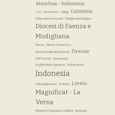
Atambua - Indonesia
Colombia
C.I.A.
centriestivi
Collegi
Dalle nostre comunità
Dialogo interreligioso
Diocesi di Faenza e
Modigliana
faenza
Faenza Coronavirus
Firenze
Faenza Scuola dell'infanzia
FKIP Unwira
Formazione
Giubileo della Speranza
Granos de luz
Indonesia
Loreto
infanziaprimaria
La Verna
Magnificat - La
Verna
Missione Francescana Calabria
Noviziato