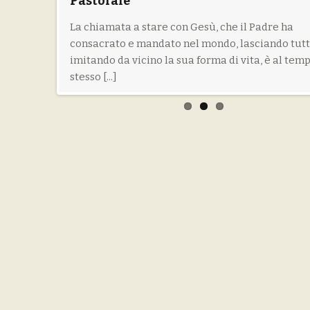
Pastorale
Effatà
e
no 2013 21-23
La chiamata a stare con Gesù, che il Padre ha
Il cammino di fede di Francesco: incontri di
zzatrice
5599291 -
consacrato e mandato nel mondo, lasciando tutt
spiritualità per ragazze 18-35 anni Se desid
ni uomo
imitando da vicino la sua forma di vita, è al tem
punto sul tuo cammino di fede ripercorre
tà, [...]
stesso [...]
l'esperienza spirituale di Francesco... Se d
aprirti [...]