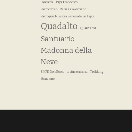
Pancasila
Papa Francesco
Parrocchia S. Maria a Coverciano
Parroquia Nuestra Señora de las Lajas
Quadalto
Quaresima
Santuario
Madonna della
Neve
SMPK Don Bosco
testimonianza
Trekking
Vocazione