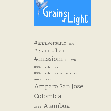
#anniversario
#cre
#grainsoflight
#missioni
800 anni
800 anni Stimmate
800 anni Stimmate San Francesco
Amparo Pasto
Amparo San Josè
Colombia
Atambua
Assisi