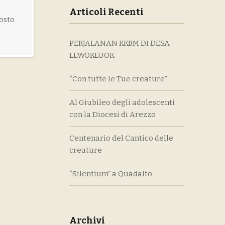
Attività educativa
Adorazione NO STOP
Articoli Recenti
gosto
L’educazione è una dimensione costitutiva e
"Vegliate e pregate..." un'ora sola con me... Adorazi
permanente della nostra missione evangelizzatrice
eucaristica NO STOP dalle 21:00 alle 6:00 8 novemb
PERJALANAN KKBM DI DESA
per dire al mondo che Dio è vicino e che ogni uomo
13 dicembre 10 gennaio 14 febbraio 14 marzo 11 apri
LEWOKLUOK
può incontrarlo per trovare significato e felicità, [...]
9 maggio 13 [...]
“Con tutte le Tue creature”
Al Giubileo degli adolescenti
con la Diocesi di Arezzo
Centenario del Cantico delle
creature
“Silentium” a Quadalto
Archivi