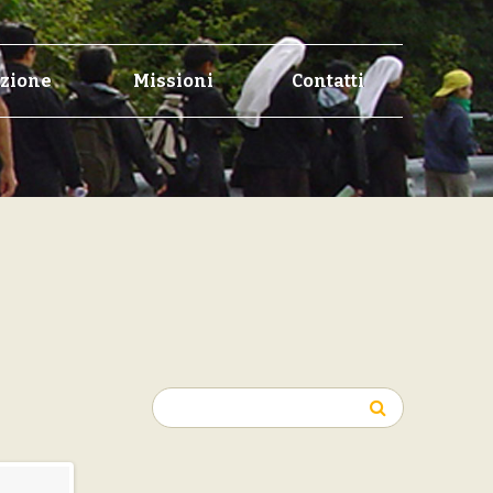
zione
Missioni
Contatti
Ricerca
per: