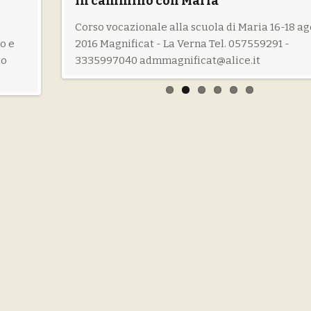
Accoglienza
In cammino con Maria
Sul Monte della Verna San Francesco si ritirava per
Corso vocazionale alla scuola di Maria 16-18 a
o e
eri fare il
incontrarsi con se stesso e con Dio. Con la sua vita
2016 Magnificat - La Verna Tel. 057559291 -
po
ndo
egli ci insegna che solo scendendo nella propria
3335997040 admmagnificat@alice.it
esideri
interiorità possiamo [...]