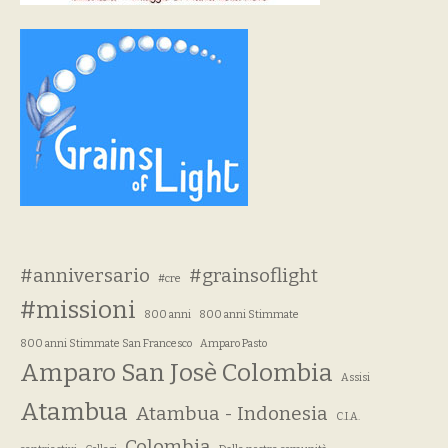
#anniversario
#grainsoflight
#cre
#missioni
800 anni
800 anni Stimmate
800 anni Stimmate San Francesco
Amparo Pasto
Amparo San Josè Colombia
Assisi
Atambua
Atambua - Indonesia
C.I.A.
Colombia