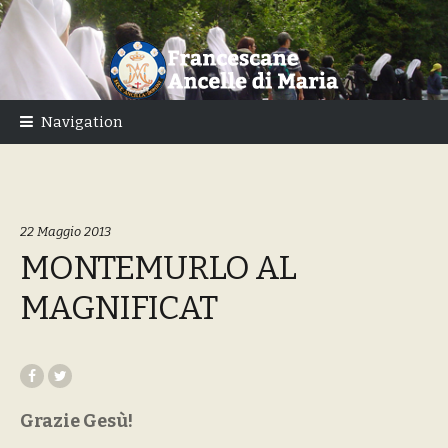
Skip
Skip
to
to
navigation
content
Navigation
22 Maggio 2013
MONTEMURLO AL
MAGNIFICAT
Grazie Gesù!