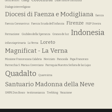
centriestivi
Collegi
Dalle nostre comunità
Dialogo interreligioso
Diocesi di Faenza e Modigliana
faenza
Firenze
Faenza Coronavirus
Faenza Scuola dell'infanzia
FKIP Unwira
Indonesia
Formazione
Giubileo della Speranza
Granos de luz
Loreto
infanziaprimaria
La Verna
Magnificat - La Verna
Missione Francescana Calabria
Noviziato
Pancasila
Papa Francesco
Parrocchia S. Maria a Coverciano
Parroquia Nuestra Señora de las Lajas
Quadalto
Quaresima
Santuario Madonna della Neve
SMPK Don Bosco
testimonianza
Trekking
Vocazione