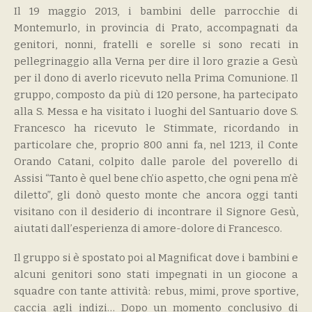
Il 19 maggio 2013, i bambini delle parrocchie di
Montemurlo, in provincia di Prato, accompagnati da
genitori, nonni, fratelli e sorelle si sono recati in
pellegrinaggio alla Verna per dire il loro grazie a Gesù
per il dono di averlo ricevuto nella Prima Comunione. Il
gruppo, composto da più di 120 persone, ha partecipato
alla S. Messa e ha visitato i luoghi del Santuario dove S.
Francesco ha ricevuto le Stimmate, ricordando in
particolare che, proprio 800 anni fa, nel 1213, il Conte
Orando Catani, colpito dalle parole del poverello di
Assisi “Tanto è quel bene ch’io aspetto, che ogni pena m’è
diletto”, gli donò questo monte che ancora oggi tanti
visitano con il desiderio di incontrare il Signore Gesù,
aiutati dall’esperienza di amore-dolore di Francesco.
Il gruppo si è spostato poi al Magnificat dove i bambini e
alcuni genitori sono stati impegnati in un giocone a
squadre con tante attività: rebus, mimi, prove sportive,
caccia agli indizi… Dopo un momento conclusivo di