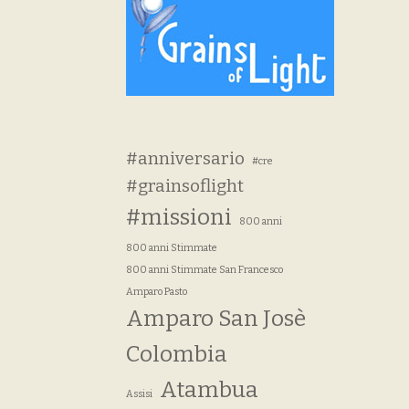
#anniversario
#cre
#grainsoflight
#missioni
800 anni
800 anni Stimmate
800 anni Stimmate San Francesco
Amparo Pasto
Amparo San Josè
Colombia
Atambua
Assisi