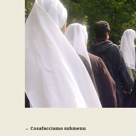
Navigazione
←
Cosafacciamo submenu