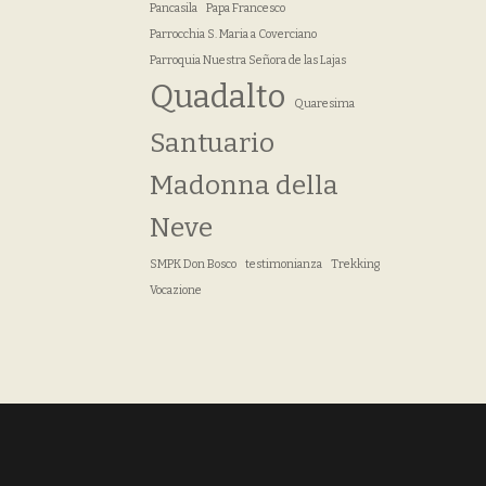
Pancasila
Papa Francesco
Parrocchia S. Maria a Coverciano
Parroquia Nuestra Señora de las Lajas
Quadalto
Quaresima
Santuario
Madonna della
Neve
SMPK Don Bosco
testimonianza
Trekking
Vocazione