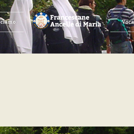
cciamo
Voca