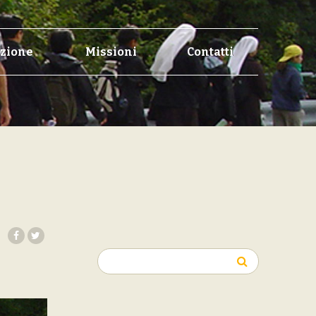
zione
Missioni
Contatti
Ricerca
per: