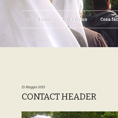
Skip
Skip
Chi siamo
Dove siamo
Cosa fa
to
to
navigation
content
15 Maggio 2015
CONTACT HEADER