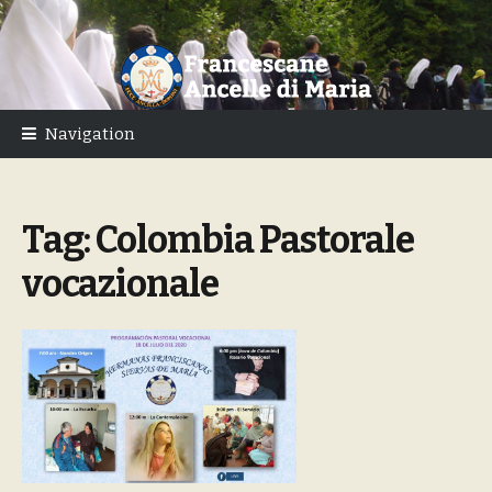
Skip
Skip
to
to
navigation
content
Navigation
Tag:
Colombia Pastorale
vocazionale