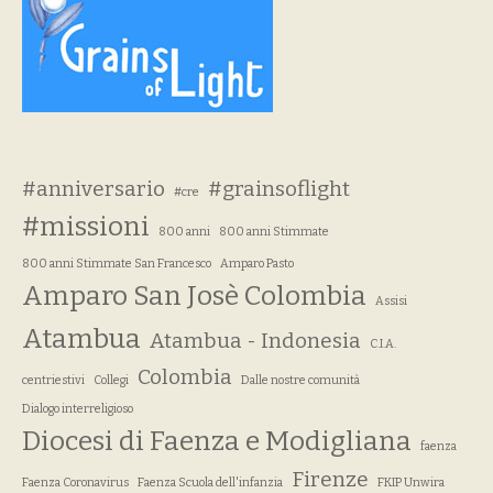
#anniversario
#grainsoflight
#cre
#missioni
800 anni
800 anni Stimmate
800 anni Stimmate San Francesco
Amparo Pasto
Amparo San Josè Colombia
Assisi
Atambua
Atambua - Indonesia
C.I.A.
Colombia
centriestivi
Collegi
Dalle nostre comunità
Dialogo interreligioso
Diocesi di Faenza e Modigliana
faenza
Firenze
Faenza Coronavirus
Faenza Scuola dell'infanzia
FKIP Unwira