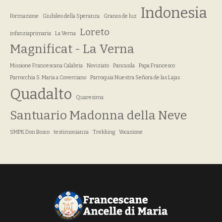
Indonesia
Formazione
Giubileo della Speranza
Granos de luz
Loreto
infanziaprimaria
La Verna
Magnificat - La Verna
Missione Francescana Calabria
Noviziato
Pancasila
Papa Francesco
Parrocchia S. Maria a Coverciano
Parroquia Nuestra Señora de las Lajas
Quadalto
Quaresima
Santuario Madonna della Neve
SMPK Don Bosco
testimonianza
Trekking
Vocazione