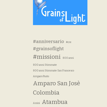
#anniversario
#cre
#grainsoflight
#missioni
800 anni
800 anni Stimmate
800 anni Stimmate San Francesco
Amparo Pasto
Amparo San Josè
Colombia
Atambua
Assisi