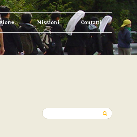
zione
Missioni
Contatti
Ricerca
per: