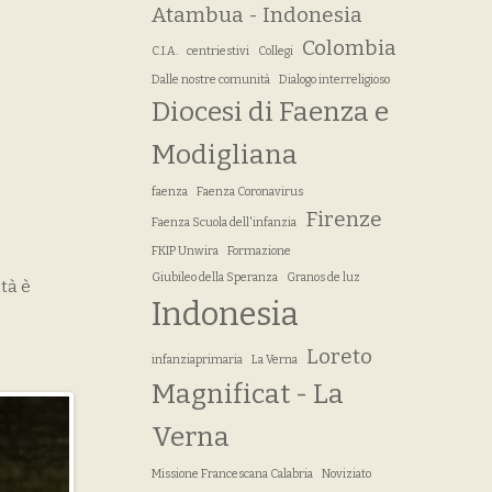
Atambua - Indonesia
Colombia
C.I.A.
centriestivi
Collegi
Dalle nostre comunità
Dialogo interreligioso
Diocesi di Faenza e
Modigliana
faenza
Faenza Coronavirus
Firenze
Faenza Scuola dell'infanzia
FKIP Unwira
Formazione
Giubileo della Speranza
Granos de luz
ità è
Indonesia
Loreto
infanziaprimaria
La Verna
Magnificat - La
Verna
Missione Francescana Calabria
Noviziato