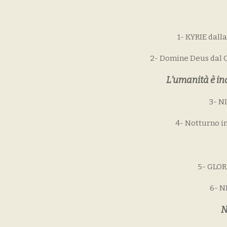
1- KYRIE dall
2- Domine Deus dal Gl
L’umanità è inc
3- N
4- Notturno in
5- GLOR
6- 
N