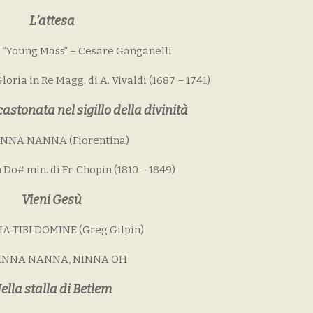
L’attesa
a “Young Mass” – Cesare Ganganelli
oria in Re Magg. di A. Vivaldi (1687 – 1741)
astonata nel sigillo della divinità
INNA NANNA (Fiorentina)
 Do# min. di Fr. Chopin (1810 – 1849)
Vieni Gesù
IA TIBI DOMINE (Greg Gilpin)
NINNA NANNA, NINNA OH
ella stalla di Betlem