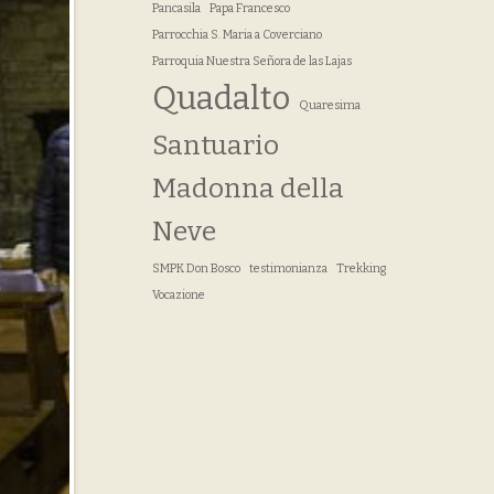
Pancasila
Papa Francesco
Parrocchia S. Maria a Coverciano
Parroquia Nuestra Señora de las Lajas
Quadalto
Quaresima
Santuario
Madonna della
Neve
SMPK Don Bosco
testimonianza
Trekking
Vocazione