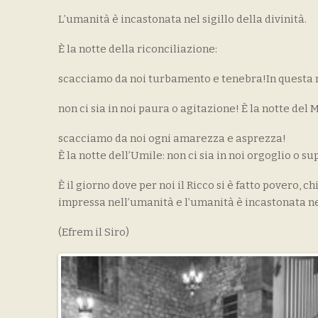
L’umanità è incastonata nel sigillo della divinità.
È la notte della riconciliazione:
scacciamo da noi turbamento e tenebra!In questa n
non ci sia in noi paura o agitazione! È la notte del M
scacciamo da noi ogni amarezza e asprezza!
È la notte dell’Umile: non ci sia in noi orgoglio o su
È il giorno dove per noi il Ricco si è fatto povero, 
impressa nell’umanità e l’umanità è incastonata nel 
(Efrem il Siro)