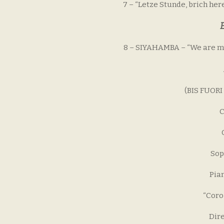
7 – “Letze Stunde, brich here
E
8 – SIYAHAMBA – “We are mar
(BIS FUOR
C
Sop
Pia
“Coro
Dire