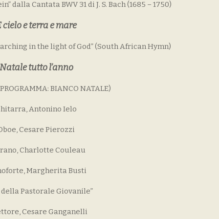
in” dalla Cantata BWV 31 di J. S. Bach (1685 – 1750)
 cielo e terra e mare
ching in the light of God” (South African Hymn)
Natale tutto l’anno
I PROGRAMMA: BIANCO NATALE)
hitarra, Antonino Ielo
Oboe, Cesare Pierozzi
rano, Charlotte Couleau
noforte, Margherita Busti
 della Pastorale Giovanile”
ttore, Cesare Ganganelli