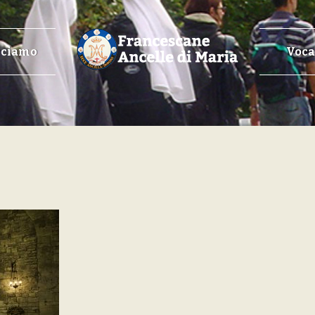
cciamo
Voca