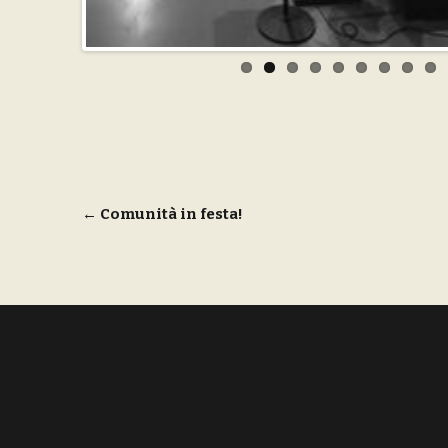
Navigazione
←
Comunità in festa!
articoli