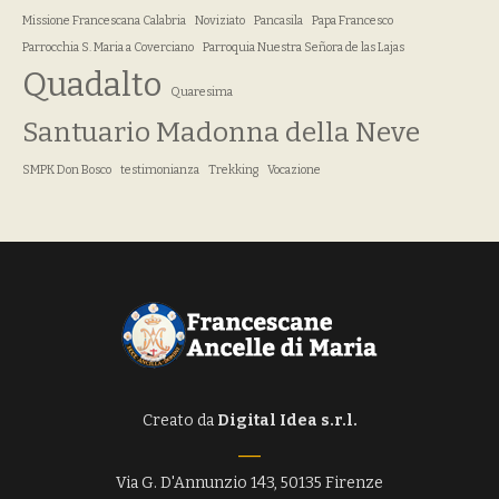
Missione Francescana Calabria
Noviziato
Pancasila
Papa Francesco
Parrocchia S. Maria a Coverciano
Parroquia Nuestra Señora de las Lajas
Quadalto
Quaresima
Santuario Madonna della Neve
SMPK Don Bosco
testimonianza
Trekking
Vocazione
Creato da
Digital Idea s.r.l.
Via G. D'Annunzio 143, 50135 Firenze