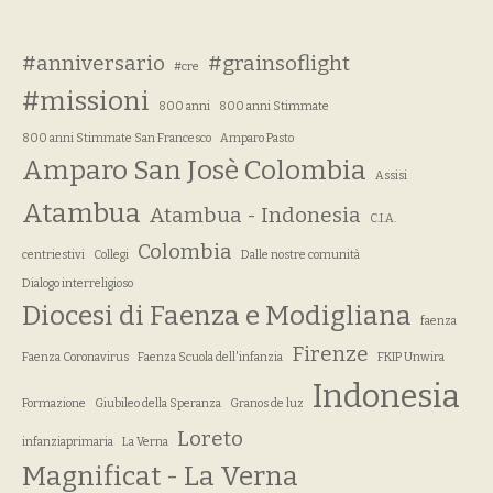
#anniversario
#grainsoflight
#cre
#missioni
800 anni
800 anni Stimmate
800 anni Stimmate San Francesco
Amparo Pasto
Amparo San Josè Colombia
Assisi
Atambua
Atambua - Indonesia
C.I.A.
Colombia
centriestivi
Collegi
Dalle nostre comunità
Dialogo interreligioso
Diocesi di Faenza e Modigliana
faenza
Firenze
Faenza Coronavirus
Faenza Scuola dell'infanzia
FKIP Unwira
Indonesia
Formazione
Giubileo della Speranza
Granos de luz
Loreto
infanziaprimaria
La Verna
Magnificat - La Verna