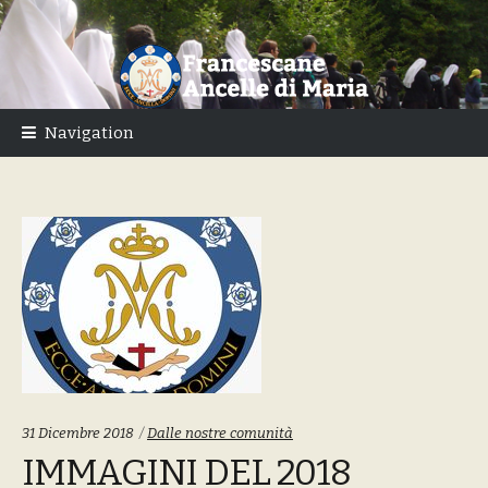
Skip
Skip
to
to
navigation
content
Navigation
Tags:
31 Dicembre 2018
Dalle nostre comunità
IMMAGINI DEL 2018