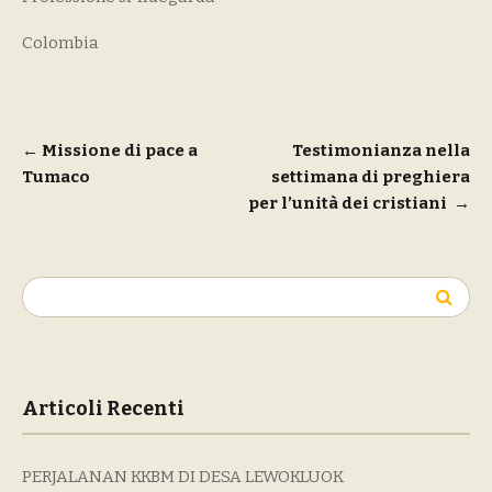
Colombia
Navigazione
←
Missione di pace a
Testimonianza nella
Tumaco
settimana di preghiera
articoli
per l’unità dei cristiani
→
Ricerca
per:
Articoli Recenti
PERJALANAN KKBM DI DESA LEWOKLUOK