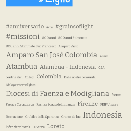
#anniversario
#grainsoflight
#cre
#missioni
800 anni
800 anni Stimmate
800 anni Stimmate San Francesco
Amparo Pasto
Amparo San Josè Colombia
Assisi
Atambua
Atambua - Indonesia
C.I.A.
Colombia
centriestivi
Collegi
Dalle nostre comunità
Dialogo interreligioso
Diocesi di Faenza e Modigliana
faenza
Firenze
Faenza Coronavirus
Faenza Scuola dell'infanzia
FKIP Unwira
Indonesia
Formazione
Giubileo della Speranza
Granos de luz
Loreto
infanziaprimaria
La Verna