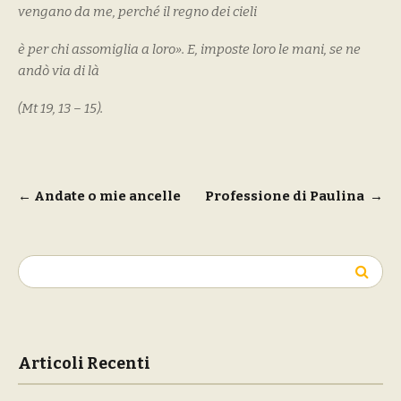
vengano da me, perché il regno dei cieli
è per chi assomiglia a loro». E, imposte loro le mani, se ne
andò via di là
(Mt 19, 13 – 15).
Navigazione
←
Andate o mie ancelle
Professione di Paulina
→
articoli
Ricerca
per:
Articoli Recenti