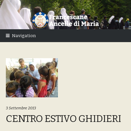
Skip
Skip
to
to
navigation
content
Navigation
3 Settembre 2013
CENTRO ESTIVO GHIDIERI