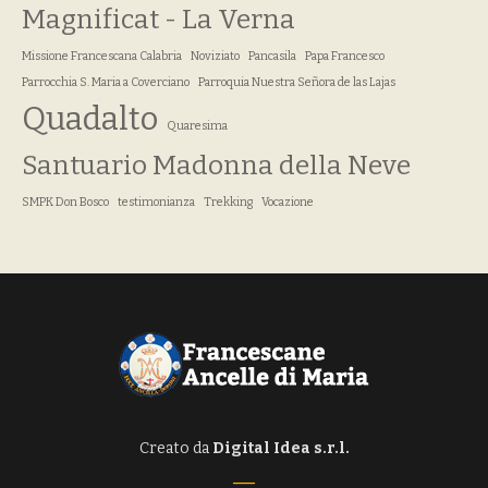
Magnificat - La Verna
Missione Francescana Calabria
Noviziato
Pancasila
Papa Francesco
Parrocchia S. Maria a Coverciano
Parroquia Nuestra Señora de las Lajas
Quadalto
Quaresima
Santuario Madonna della Neve
SMPK Don Bosco
testimonianza
Trekking
Vocazione
Creato da
Digital Idea s.r.l.