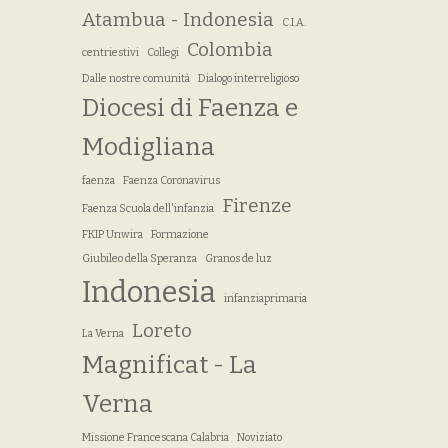
Atambua - Indonesia
C.I.A.
Colombia
centriestivi
Collegi
Dalle nostre comunità
Dialogo interreligioso
Diocesi di Faenza e
Modigliana
faenza
Faenza Coronavirus
Firenze
Faenza Scuola dell'infanzia
FKIP Unwira
Formazione
Giubileo della Speranza
Granos de luz
Indonesia
infanziaprimaria
Loreto
La Verna
Magnificat - La
Verna
Missione Francescana Calabria
Noviziato