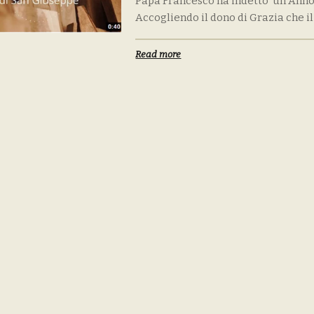
Papa Francesco ha indetto un Anno 
Accogliendo il dono di Grazia che il p
Read more