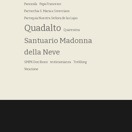
Pancasila
Papa Francesco
Parrocchia S. Maria a Coverciano
Parroquia Nuestra Señora de las Lajas
Quadalto
Quaresima
Santuario Madonna
della Neve
SMPK Don Bosco
testimonianza
Trekking
Vocazione