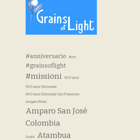
#anniversario
#cre
#grainsoflight
#missioni
800 anni
800 anni Stimmate
800 anni Stimmate San Francesco
Amparo Pasto
Amparo San Josè
Colombia
Atambua
Assisi