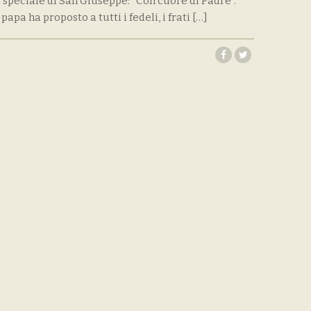
speciale di San Giuseppe: “Con cuore di Padre”.
apa ha proposto a tutti i fedeli, i frati […]