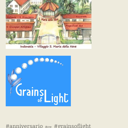
#anniversario
#grainsoflight
#cre