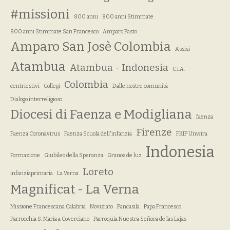
#missioni
800 anni
800 anni Stimmate
800 anni Stimmate San Francesco
Amparo Pasto
Amparo San Josè Colombia
Assisi
Atambua
Atambua - Indonesia
C.I.A.
Colombia
centriestivi
Collegi
Dalle nostre comunità
Dialogo interreligioso
Diocesi di Faenza e Modigliana
faenza
Firenze
Faenza Coronavirus
Faenza Scuola dell'infanzia
FKIP Unwira
Indonesia
Formazione
Giubileo della Speranza
Granos de luz
Loreto
infanziaprimaria
La Verna
Magnificat - La Verna
Missione Francescana Calabria
Noviziato
Pancasila
Papa Francesco
Parrocchia S. Maria a Coverciano
Parroquia Nuestra Señora de las Lajas