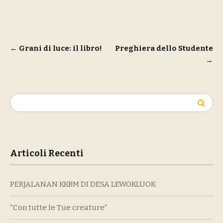
Navigazione
←
Grani di luce: il libro!
Preghiera dello Studente
→
articoli
Ricerca
per:
Articoli Recenti
PERJALANAN KKBM DI DESA LEWOKLUOK
“Con tutte le Tue creature”