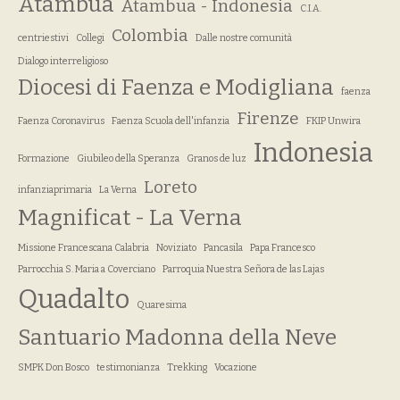
Atambua
Atambua - Indonesia
C.I.A.
Colombia
centriestivi
Collegi
Dalle nostre comunità
Dialogo interreligioso
Diocesi di Faenza e Modigliana
faenza
Firenze
Faenza Coronavirus
Faenza Scuola dell'infanzia
FKIP Unwira
Indonesia
Formazione
Giubileo della Speranza
Granos de luz
Loreto
infanziaprimaria
La Verna
Magnificat - La Verna
Missione Francescana Calabria
Noviziato
Pancasila
Papa Francesco
Parrocchia S. Maria a Coverciano
Parroquia Nuestra Señora de las Lajas
Quadalto
Quaresima
Santuario Madonna della Neve
SMPK Don Bosco
testimonianza
Trekking
Vocazione