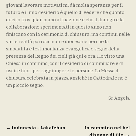
giovani lavorare motivati mi dà molta speranza per il
futuro e il mio desiderio è quello di vedere che quanto
deciso trovi pian piano attuazione e che il dialogo e la
collaborazione sperimentati in questo anno non
finiscano con la cerimonia di chiusura, ma continui nelle
varie realtà parrocchiali e diocesane perché la
sinodalità è testimonianza evangelica e segno della
presenza del Regno dei cieli già qui e ora. Ho visto una
Chiesa in cammino, con il desiderio di camminare e di
uscire fuori per raggiungere le persone. La Messa di
chiusura celebrata in piazza anziché in Cattedrale ne è
un piccolo segno.
Sr Angela
Navigazione
←
Indonesia – Lakafehan
In cammino nel bel
disegno di Dio
→