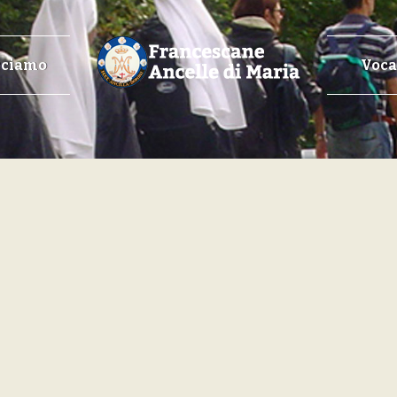
cciamo
Voca