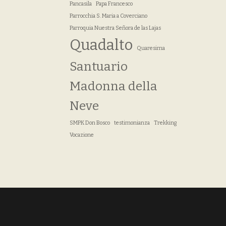
Pancasila
Papa Francesco
Parrocchia S. Maria a Coverciano
Parroquia Nuestra Señora de las Lajas
Quadalto
Quaresima
Santuario
Madonna della
Neve
SMPK Don Bosco
testimonianza
Trekking
Vocazione