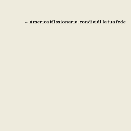
Navigazione
←
America Missionaria, condividi la tua fede
articoli