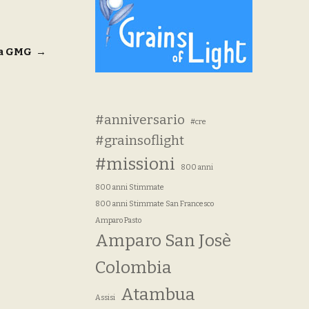
ola GMG
→
#anniversario
#cre
#grainsoflight
#missioni
800 anni
800 anni Stimmate
800 anni Stimmate San Francesco
Amparo Pasto
Amparo San Josè
Colombia
Atambua
Assisi