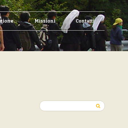
zione
Missioni
Contatti
Ricerca
per: