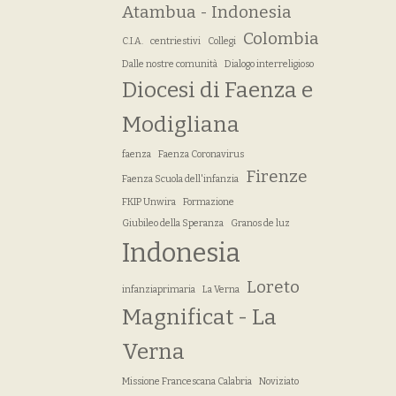
Atambua - Indonesia
Colombia
C.I.A.
centriestivi
Collegi
Dalle nostre comunità
Dialogo interreligioso
Diocesi di Faenza e
Modigliana
faenza
Faenza Coronavirus
Firenze
Faenza Scuola dell'infanzia
FKIP Unwira
Formazione
Giubileo della Speranza
Granos de luz
Indonesia
Loreto
infanziaprimaria
La Verna
Magnificat - La
Verna
Missione Francescana Calabria
Noviziato